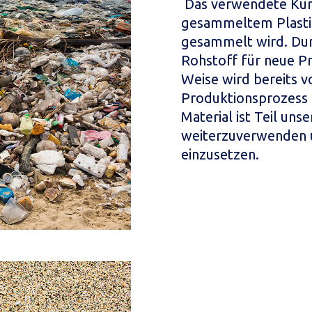
Das verwendete Kun
gesammeltem Plastik
gesammelt wird. Durc
Rohstoff für neue P
Weise wird bereits v
Produktionsprozess 
Material ist Teil un
weiterzuverwenden u
einzusetzen.